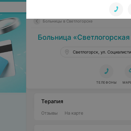
Поиск по сайту
Больницы в Светлогорске
Больница «Светлогорская
Светлогорск, ул. Социалист
ТЕЛЕФОНЫ
МАР
Терапия
Отзывы
На карте