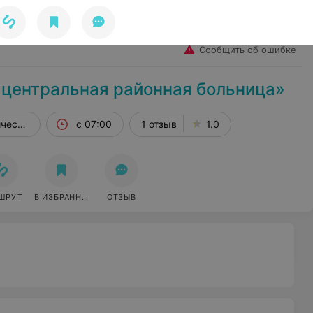
Избранное
Войти
Сообщить об ошибке
 центральная районная больница»
ическая, 73
с 07:00
1 отзыв
1.0
ШРУТ
В ИЗБРАННОЕ
ОТЗЫВ