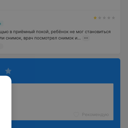
н
щью в приёмный покой, ребёнок не мог становиться 
ли снимок, врач посмотрел снимок и...
Рекомендую